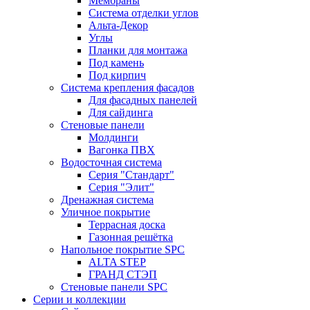
Мембраны
Система отделки углов
Альта-Декор
Углы
Планки для монтажа
Под камень
Под кирпич
Система крепления фасадов
Для фасадных панелей
Для сайдинга
Стеновые панели
Молдинги
Вагонка ПВХ
Водосточная система
Серия "Стандарт"
Серия "Элит"
Дренажная система
Уличное покрытие
Террасная доска
Газонная решётка
Напольное покрытие SPC
ALTA STEP
ГРАНД СТЭП
Стеновые панели SPC
Серии и коллекции