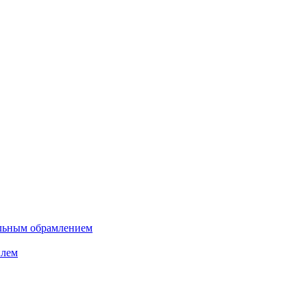
ельным обрамлением
илем