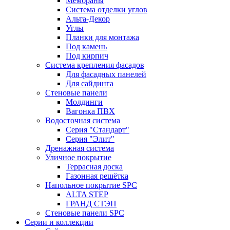
Мембраны
Система отделки углов
Альта-Декор
Углы
Планки для монтажа
Под камень
Под кирпич
Система крепления фасадов
Для фасадных панелей
Для сайдинга
Стеновые панели
Молдинги
Вагонка ПВХ
Водосточная система
Серия "Стандарт"
Серия "Элит"
Дренажная система
Уличное покрытие
Террасная доска
Газонная решётка
Напольное покрытие SPC
ALTA STEP
ГРАНД СТЭП
Стеновые панели SPC
Серии и коллекции