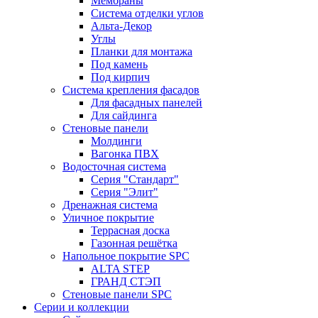
Мембраны
Система отделки углов
Альта-Декор
Углы
Планки для монтажа
Под камень
Под кирпич
Система крепления фасадов
Для фасадных панелей
Для сайдинга
Стеновые панели
Молдинги
Вагонка ПВХ
Водосточная система
Серия "Стандарт"
Серия "Элит"
Дренажная система
Уличное покрытие
Террасная доска
Газонная решётка
Напольное покрытие SPC
ALTA STEP
ГРАНД СТЭП
Стеновые панели SPC
Серии и коллекции