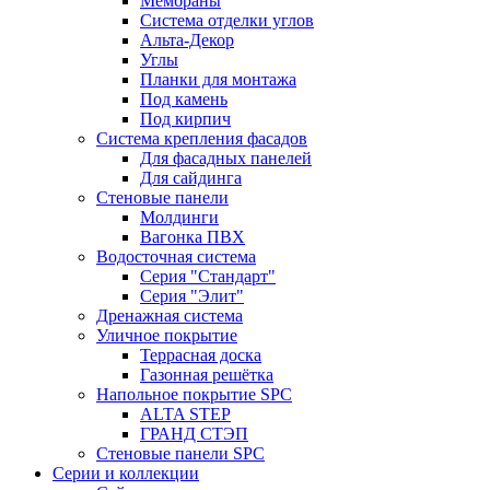
Мембраны
Система отделки углов
Альта-Декор
Углы
Планки для монтажа
Под камень
Под кирпич
Система крепления фасадов
Для фасадных панелей
Для сайдинга
Стеновые панели
Молдинги
Вагонка ПВХ
Водосточная система
Серия "Стандарт"
Серия "Элит"
Дренажная система
Уличное покрытие
Террасная доска
Газонная решётка
Напольное покрытие SPC
ALTA STEP
ГРАНД СТЭП
Стеновые панели SPC
Серии и коллекции