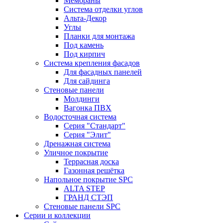
Мембраны
Система отделки углов
Альта-Декор
Углы
Планки для монтажа
Под камень
Под кирпич
Система крепления фасадов
Для фасадных панелей
Для сайдинга
Стеновые панели
Молдинги
Вагонка ПВХ
Водосточная система
Серия "Стандарт"
Серия "Элит"
Дренажная система
Уличное покрытие
Террасная доска
Газонная решётка
Напольное покрытие SPC
ALTA STEP
ГРАНД СТЭП
Стеновые панели SPC
Серии и коллекции