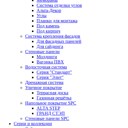
Мембраны
Система отделки углов
Альта-Декор
Углы
Планки для монтажа
Под камень
Под кирпич
Система крепления фасадов
Для фасадных панелей
Для сайдинга
Стеновые панели
Молдинги
Вагонка ПВХ
Водосточная система
Серия "Стандарт"
Серия "Элит"
Дренажная система
Уличное покрытие
Террасная доска
Газонная решётка
Напольное покрытие SPC
ALTA STEP
ГРАНД СТЭП
Стеновые панели SPC
Серии и коллекции