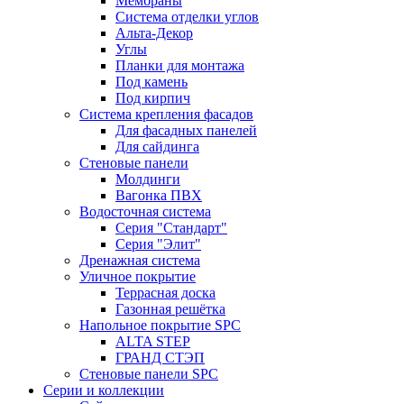
Мембраны
Система отделки углов
Альта-Декор
Углы
Планки для монтажа
Под камень
Под кирпич
Система крепления фасадов
Для фасадных панелей
Для сайдинга
Стеновые панели
Молдинги
Вагонка ПВХ
Водосточная система
Серия "Стандарт"
Серия "Элит"
Дренажная система
Уличное покрытие
Террасная доска
Газонная решётка
Напольное покрытие SPC
ALTA STEP
ГРАНД СТЭП
Стеновые панели SPC
Серии и коллекции