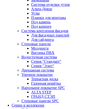
Мембраны
Система отделки углов
Альта-Декор
Углы
Планки для монтажа
Под камень
Под кирпич
Система крепления фасадов
Для фасадных панелей
Для сайдинга
Стеновые панели
Молдинги
Вагонка ПВХ
Водосточная система
Серия "Стандарт"
Серия "Элит"
Дренажная система
Уличное покрытие
Террасная доска
Газонная решётка
Напольное покрытие SPC
ALTA STEP
ГРАНД СТЭП
Стеновые панели SPC
Серии и коллекции