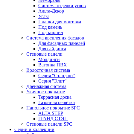
Мембраны
Система отделки углов
Альта-Декор
Углы
Планки для монтажа
Под камень
Под кирпич
Система крепления фасадов
Для фасадных панелей
Для сайдинга
Стеновые панели
Молдинги
Вагонка ПВХ
Водосточная система
Серия "Стандарт"
Серия "Элит"
Дренажная система
Уличное покрытие
Террасная доска
Газонная решётка
Напольное покрытие SPC
ALTA STEP
ГРАНД СТЭП
Стеновые панели SPC
Серии и коллекции