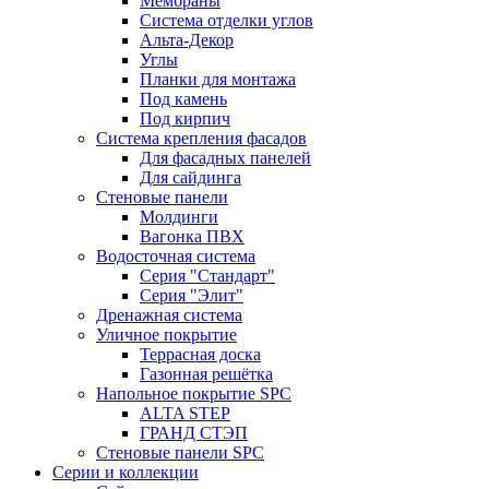
Мембраны
Система отделки углов
Альта-Декор
Углы
Планки для монтажа
Под камень
Под кирпич
Система крепления фасадов
Для фасадных панелей
Для сайдинга
Стеновые панели
Молдинги
Вагонка ПВХ
Водосточная система
Серия "Стандарт"
Серия "Элит"
Дренажная система
Уличное покрытие
Террасная доска
Газонная решётка
Напольное покрытие SPC
ALTA STEP
ГРАНД СТЭП
Стеновые панели SPC
Серии и коллекции