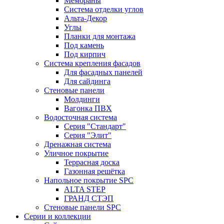
Мембраны
Система отделки углов
Альта-Декор
Углы
Планки для монтажа
Под камень
Под кирпич
Система крепления фасадов
Для фасадных панелей
Для сайдинга
Стеновые панели
Молдинги
Вагонка ПВХ
Водосточная система
Серия "Стандарт"
Серия "Элит"
Дренажная система
Уличное покрытие
Террасная доска
Газонная решётка
Напольное покрытие SPC
ALTA STEP
ГРАНД СТЭП
Стеновые панели SPC
Серии и коллекции