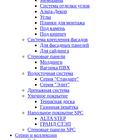
Мембраны
Система отделки углов
Альта-Декор
Углы
Планки для монтажа
Под камень
Под кирпич
Система крепления фасадов
Для фасадных панелей
Для сайдинга
Стеновые панели
Молдинги
Вагонка ПВХ
Водосточная система
Серия "Стандарт"
Серия "Элит"
Дренажная система
Уличное покрытие
Террасная доска
Газонная решётка
Напольное покрытие SPC
ALTA STEP
ГРАНД СТЭП
Стеновые панели SPC
Серии и коллекции