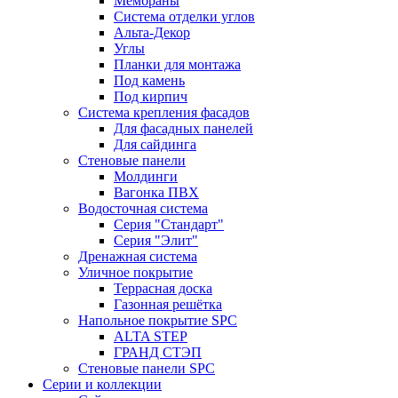
Мембраны
Система отделки углов
Альта-Декор
Углы
Планки для монтажа
Под камень
Под кирпич
Система крепления фасадов
Для фасадных панелей
Для сайдинга
Стеновые панели
Молдинги
Вагонка ПВХ
Водосточная система
Серия "Стандарт"
Серия "Элит"
Дренажная система
Уличное покрытие
Террасная доска
Газонная решётка
Напольное покрытие SPC
ALTA STEP
ГРАНД СТЭП
Стеновые панели SPC
Серии и коллекции