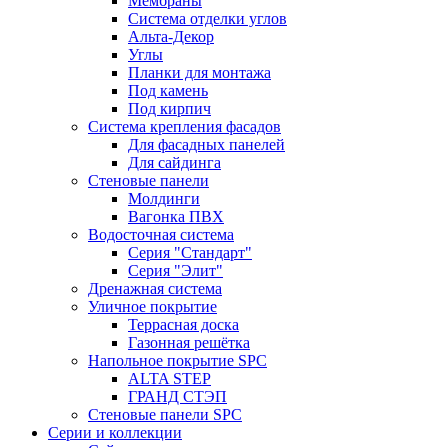
Мембраны
Система отделки углов
Альта-Декор
Углы
Планки для монтажа
Под камень
Под кирпич
Система крепления фасадов
Для фасадных панелей
Для сайдинга
Стеновые панели
Молдинги
Вагонка ПВХ
Водосточная система
Серия "Стандарт"
Серия "Элит"
Дренажная система
Уличное покрытие
Террасная доска
Газонная решётка
Напольное покрытие SPC
ALTA STEP
ГРАНД СТЭП
Стеновые панели SPC
Серии и коллекции