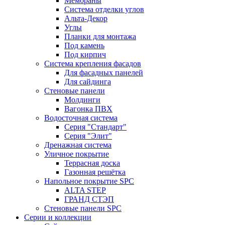
Мембраны
Система отделки углов
Альта-Декор
Углы
Планки для монтажа
Под камень
Под кирпич
Система крепления фасадов
Для фасадных панелей
Для сайдинга
Стеновые панели
Молдинги
Вагонка ПВХ
Водосточная система
Серия "Стандарт"
Серия "Элит"
Дренажная система
Уличное покрытие
Террасная доска
Газонная решётка
Напольное покрытие SPC
ALTA STEP
ГРАНД СТЭП
Стеновые панели SPC
Серии и коллекции