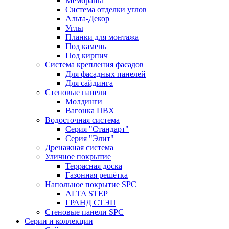
Мембраны
Система отделки углов
Альта-Декор
Углы
Планки для монтажа
Под камень
Под кирпич
Система крепления фасадов
Для фасадных панелей
Для сайдинга
Стеновые панели
Молдинги
Вагонка ПВХ
Водосточная система
Серия "Стандарт"
Серия "Элит"
Дренажная система
Уличное покрытие
Террасная доска
Газонная решётка
Напольное покрытие SPC
ALTA STEP
ГРАНД СТЭП
Стеновые панели SPC
Серии и коллекции