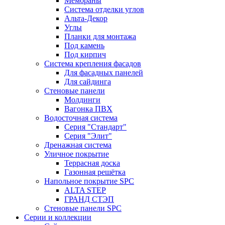
Мембраны
Система отделки углов
Альта-Декор
Углы
Планки для монтажа
Под камень
Под кирпич
Система крепления фасадов
Для фасадных панелей
Для сайдинга
Стеновые панели
Молдинги
Вагонка ПВХ
Водосточная система
Серия "Стандарт"
Серия "Элит"
Дренажная система
Уличное покрытие
Террасная доска
Газонная решётка
Напольное покрытие SPC
ALTA STEP
ГРАНД СТЭП
Стеновые панели SPC
Серии и коллекции