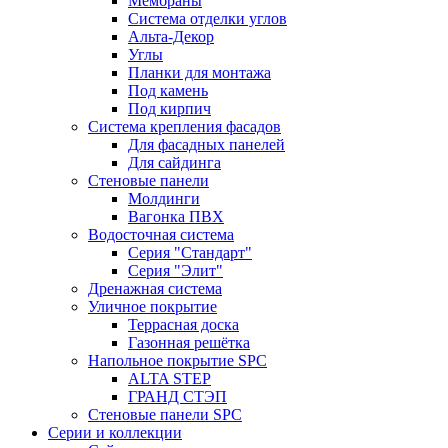
Мембраны
Система отделки углов
Альта-Декор
Углы
Планки для монтажа
Под камень
Под кирпич
Система крепления фасадов
Для фасадных панелей
Для сайдинга
Стеновые панели
Молдинги
Вагонка ПВХ
Водосточная система
Серия "Стандарт"
Серия "Элит"
Дренажная система
Уличное покрытие
Террасная доска
Газонная решётка
Напольное покрытие SPC
ALTA STEP
ГРАНД СТЭП
Стеновые панели SPC
Серии и коллекции