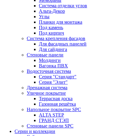
Мембраны
Система отделки углов
Альта-Декор
Углы
Планки для монтажа
Под камень
Под кирпич
Система крепления фасадов
Для фасадных панелей
Для сайдинга
Стеновые панели
Молдинги
Вагонка ПВХ
Водосточная система
Серия "Стандарт"
Серия "Элит"
Дренажная система
Уличное покрытие
Террасная доска
Газонная решётка
Напольное покрытие SPC
ALTA STEP
ГРАНД СТЭП
Стеновые панели SPC
Серии и коллекции