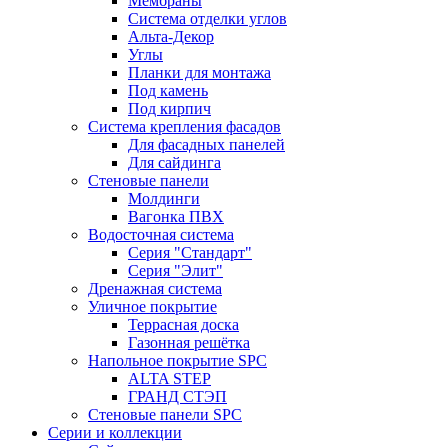
Мембраны
Система отделки углов
Альта-Декор
Углы
Планки для монтажа
Под камень
Под кирпич
Система крепления фасадов
Для фасадных панелей
Для сайдинга
Стеновые панели
Молдинги
Вагонка ПВХ
Водосточная система
Серия "Стандарт"
Серия "Элит"
Дренажная система
Уличное покрытие
Террасная доска
Газонная решётка
Напольное покрытие SPC
ALTA STEP
ГРАНД СТЭП
Стеновые панели SPC
Серии и коллекции