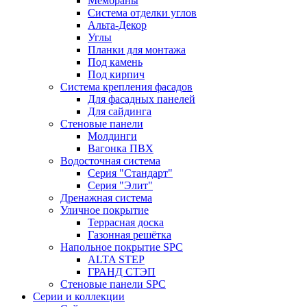
Мембраны
Система отделки углов
Альта-Декор
Углы
Планки для монтажа
Под камень
Под кирпич
Система крепления фасадов
Для фасадных панелей
Для сайдинга
Стеновые панели
Молдинги
Вагонка ПВХ
Водосточная система
Серия "Стандарт"
Серия "Элит"
Дренажная система
Уличное покрытие
Террасная доска
Газонная решётка
Напольное покрытие SPC
ALTA STEP
ГРАНД СТЭП
Стеновые панели SPC
Серии и коллекции