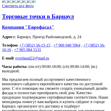
Смотреть все фото
Торговые точки в Барнаул
Компания "Еврофасад"
Адрес:
г. Барнаул
,
Проезд Рыбозаводской, д. 24
Телефон:
+7 (3852) 56-15-15
,
+7 906 940 5964
,
+7 (3852) 56-
16-16
,
+7 905 084 5131
E-mail:
evrofasad22@mail.ru
Часы работы:
(пн-пт) 09:00-18:00; (сб) 09:00-14:00; (вс)
выходной.
Мы предлагаем полный ассортимент качественного
винилового сайдинга европейского качества по доступной
цене. С его помощью вы сможете создать уникальный дизайн
фасада и полностью преобразить свой дом. Качество
продукции подтверждено сертификатами соответствия. Наши
менеджеры помогут вам выбрать и купить сайдинг в городе
Барнаул, организуют его доставку и подберут
квалифицированную бригаду монтажников для проведения