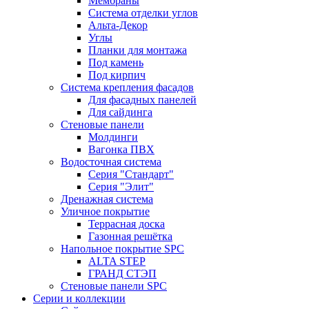
Мембраны
Система отделки углов
Альта-Декор
Углы
Планки для монтажа
Под камень
Под кирпич
Система крепления фасадов
Для фасадных панелей
Для сайдинга
Стеновые панели
Молдинги
Вагонка ПВХ
Водосточная система
Серия "Стандарт"
Серия "Элит"
Дренажная система
Уличное покрытие
Террасная доска
Газонная решётка
Напольное покрытие SPC
ALTA STEP
ГРАНД СТЭП
Стеновые панели SPC
Серии и коллекции