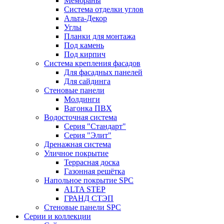
Мембраны
Система отделки углов
Альта-Декор
Углы
Планки для монтажа
Под камень
Под кирпич
Система крепления фасадов
Для фасадных панелей
Для сайдинга
Стеновые панели
Молдинги
Вагонка ПВХ
Водосточная система
Серия "Стандарт"
Серия "Элит"
Дренажная система
Уличное покрытие
Террасная доска
Газонная решётка
Напольное покрытие SPC
ALTA STEP
ГРАНД СТЭП
Стеновые панели SPC
Серии и коллекции