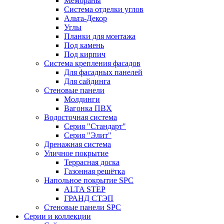
Мембраны
Система отделки углов
Альта-Декор
Углы
Планки для монтажа
Под камень
Под кирпич
Система крепления фасадов
Для фасадных панелей
Для сайдинга
Стеновые панели
Молдинги
Вагонка ПВХ
Водосточная система
Серия "Стандарт"
Серия "Элит"
Дренажная система
Уличное покрытие
Террасная доска
Газонная решётка
Напольное покрытие SPC
ALTA STEP
ГРАНД СТЭП
Стеновые панели SPC
Серии и коллекции